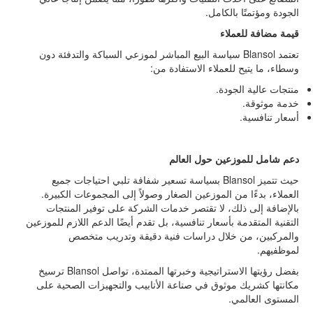
الجودة ومؤتمتًا بالكامل.
قيمة مضافة للعملاء
تعتمد
Blansol
سياسة البيع المباشر لموزعي السباكة والتدفئة دون
وسطاء، ما يتيح للعملاء الاستفادة من:
منتجات عالية الجودة.
خدمة موثوقة.
أسعار تنافسية.
دعم شامل للموزعين
حول العالم
حيث تتميز
Blansol
بسياسة تسعير شفافة تلبي احتياجات جميع
العملاء، بدءًا من الموزعين الصغار وصولاً إلى المجموعات الكبيرة.
بالإضافة إلى ذلك، لا تقتصر خدمات الشركة على توفير المنتجات
التقنية المتقدمة بأسعار تنافسية، بل تقدم أيضًا الدعم اللازم للموزعين
والمركبين، من خلال دراسات فنية دقيقة وتدريب متخصص
لموظفيهم.
بفضل رؤيتها الاستراتيجية وخبرتها الممتدة، تواصل
Blansol
ترسيخ
مكانتها كشريك موثوق في صناعة الأنابيب والتجهيزات الصحية على
المستوى العالمي.