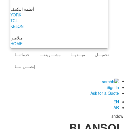
أنظمة التكييف
YORK
TCL
KELON
ميلامين
HOME
تحميـــل
ميـــديـــا
مشـــاريعنـــا
خدماتنـــا
إتصـــل بنـــا
Sign in
Ask for a Quote
EN
AR
shdow
BLANSOL