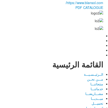
https://www.blansol.com/
PDF CATALOGUE
القائمة الرئيسية
الــرئيــسـيـــة
مـــن نحــن
منتجاتنـــا
خدماتنـــا
مشـــاريعنـــا
ميـــديـــا
تحميـــل