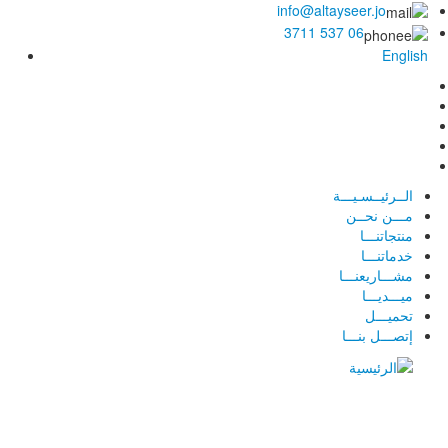
info@altayseer.jo
06 537 3711
English
الــرئيــسـيـــة
مـــن نحــن
منتجاتنـــا
خدماتنـــا
مشـــاريعنـــا
ميـــديـــا
تحميـــل
إتصـــل بنـــا