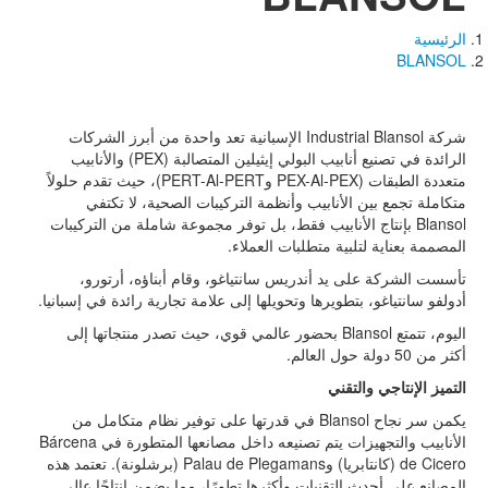
الرئيسية
مسار
BLANSOL
التنقل
شركة
Industrial Blansol
الإسبانية تعد واحدة من أبرز الشركات
الرائدة في تصنيع أنابيب البولي إيثيلين المتصالبة (
PEX
) والأنابيب
متعددة الطبقات (
PEX-Al-PEX
و
PERT-Al-PERT
)، حيث تقدم حلولاً
متكاملة تجمع بين الأنابيب وأنظمة التركيبات الصحية، لا تكتفي
Blansol
بإنتاج الأنابيب فقط، بل توفر مجموعة شاملة من التركيبات
المصممة بعناية لتلبية متطلبات العملاء.
تأسست الشركة على يد أندريس سانتياغو، وقام أبناؤه، أرتورو،
أدولفو سانتياغو، بتطويرها وتحويلها إلى علامة تجارية رائدة في إسبانيا.
اليوم، تتمتع
Blansol
بحضور عالمي قوي، حيث تصدر منتجاتها إلى
أكثر من 50 دولة حول العالم.
التميز الإنتاجي والتقني
يكمن سر نجاح
Blansol
في قدرتها على توفير نظام متكامل من
الأنابيب والتجهيزات يتم تصنيعه داخل مصانعها المتطورة في
Bárcena
de Cicero
(كانتابريا) و
Palau de Plegamans
(برشلونة). تعتمد هذه
المصانع على أحدث التقنيات وأكثرها تطورًا، مما يضمن إنتاجًا عالي