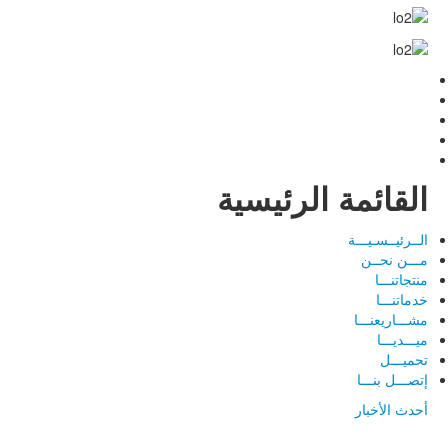
القائمة الرئيسية
الــرئيــسـيـــة
مـــن نحــن
منتجاتنـــا
خدماتنـــا
مشـــاريعنـــا
ميـــديـــا
تحميـــل
إتصـــل بنـــا
أحدث الأخبار