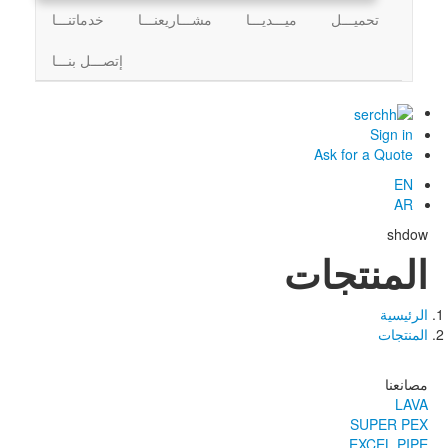
تحميـــل
ميـــديـــا
مشـــاريعنـــا
خدماتنـــا
إتصـــل بنـــا
Sign in
Ask for a Quote
EN
AR
shdow
المنتجات
الرئيسية
مسار
المنتجات
التنقل
مصانعنا
LAVA
SUPER PEX
EXCEL PIPE