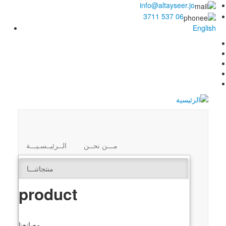
info@altayseer.jo
06 537 3711
English
مـــن نحــن
الــرئيــسـيـــة
منتجاتنـــا
product
مصانعنا