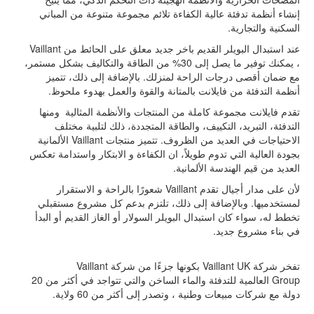
إنشاء أنظمة تدفئة عالية الكفاءة تلائم مجموعة متنوعة من المباني
السكنية والتجارية.
عند استبدال البويلر القديم باخر جديد معلق على الحائط من
Vaillant
، يمكنك توفير ما يصل إلى 30% من الطاقة والتكاليف بشكل مستمر،
مع ضمان أقصى درجات الراحة لمنزلك. بالإضافة إلى ذلك، تتميز
أنظمة التدفئة من فايلانت بالمتانة والقوة والعمل بهدوء ملحوظ.
تقدم فايلانت مجموعة كاملة من المنتجات والأنظمة المثالية
ومنها
التدفئة، التبريد، التكييف، والطاقة المتجددة، ذلك لتلبية مختلف
الاحتياجات في العديد من الظروف. تتميز منتجات
Vaillant
الألمانية
بجودة العالية التي تدوم طويلاً، ان الكفاءة و الابتكار واستدامة تعكس
العديد من قيم الهندسة الألمانية.
لأن على مدار أجيال تقدم
Vaillant
شعورًا بالراحة
و الاستقرار
لمستخدميها
. وبالإضافة إلى ذلك، تلتزم بدعم كل مشروع مستقبلي
تخطط له، سواء كان استبدال البويلر السولار أو الغاز القديم أو البدأ
في بناء مشروع جديد.
تفخر شركة
Vaillant UK
بكونها جزءًا من شركة
Vaillant
Group
العالمية للتدفئة والماء الساخن والتي تتواجد في أكثر من 20
دولة مع شركات مبيعات وطنية ، وتصدر إلى أكثر من 60 ولاية
.