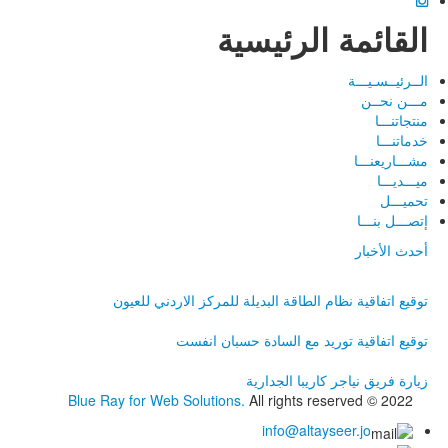
القائمة الرئيسية
الــرئيــسـيـــة
مـــن نحــن
منتجاتنـــا
خدماتنـــا
مشـــاريعنـــا
ميـــديـــا
تحميـــل
إتصـــل بنـــا
أحدث الأخبار
توقيع اتفاقية نظام الطاقة البديلة للمركز الاردني للعيون
توقيع اتفاقية توريد مع السادة حسبان انفست
زيارة فريق نياجر كاريبا الجدارية
Blue Ray for Web Solutions.
All rights reserved © 2022
info@altayseer.jo