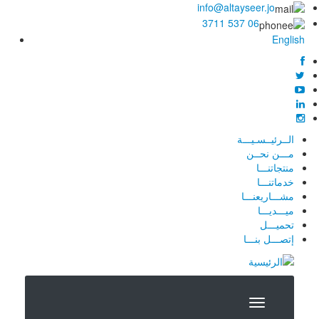
info@altayseer.jo
06 537 3711
English
الــرئيــسـيـــة
مـــن نحــن
منتجاتنـــا
خدماتنـــا
مشـــاريعنـــا
ميـــديـــا
تحميـــل
إتصـــل بنـــا