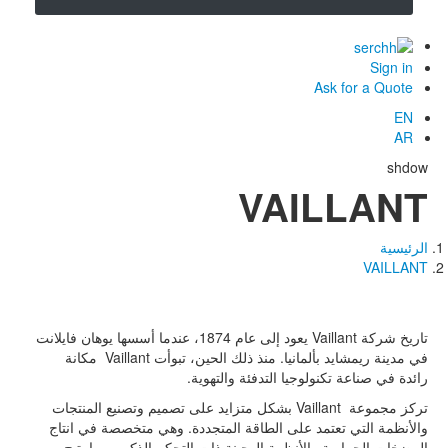
Sign in
Ask for a Quote
EN
AR
shdow
VAILLANT
الرئيسية
مسار
VAILLANT
التنقل
تاريخ شركة
Vaillant
يعود إلى عام 1874، عندما أسسها يوهان فايلانت
في مدينة ريمشايد بألمانيا. منذ ذلك الحين، تبوأت
Vaillant
مكانة
رائدة في صناعة تكنولوجيا التدفئة والتهوية.
تركز مجموعة
Vaillant
بشكل متزايد على تصميم وتصنيع المنتجات
والأنظمة التي تعتمد على الطاقة المتجددة. وهي متخصصة في
انتاج
المضخات الحرارية والأنظمة الهجينة ذات التحكم الذكي، مما يتيح